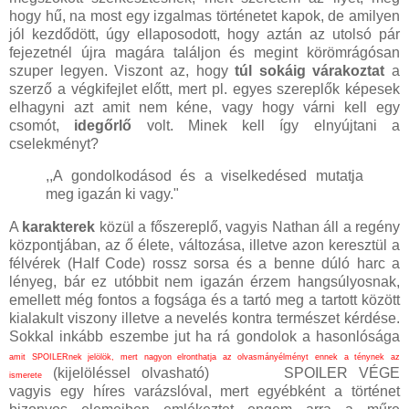
hogy hű, na most egy izgalmas történetet kapok, de amilyen
jól kezdődött, úgy ellaposodott, hogy aztán az utolsó pár
fejezetnél újra magára találjon és megint körömrágósan
szuper legyen. Viszont az, hogy
túl sokáig várakoztat
a
szerző a végkifejlet előtt, mert pl. egyes szereplők képesek
elhagyni azt amit nem kéne, vagy hogy várni kell egy
csomót,
idegőrlő
volt. Minek kell így elnyújtani a
cselekményt?
,,A gondolkodásod és a viselkedésed mutatja
meg igazán ki vagy."
A
karakterek
közül a főszereplő, vagyis Nathan áll a regény
központjában, az ő élete, változása, illetve azon keresztül a
félvérek (Half Code) rossz sorsa és a benne dúló harc a
lényeg, bár ez utóbbit nem igazán érzem hangsúlyosnak,
emellett még fontos a fogsága és a tartó meg a tartott között
kialakult viszony illetve a nevelés kontra természet kérdése.
Sokkal inkább eszembe jut ha rá gondolok a hasonlósága
amit SPOILERnek jelölök, mert nagyon elronthatja az olvasmányélményt ennek a ténynek az
(kijelöléssel olvasható)
Pitonnal
SPOILER VÉGE
ismerete
vagyis egy híres varázslóval, mert egyébként a történet