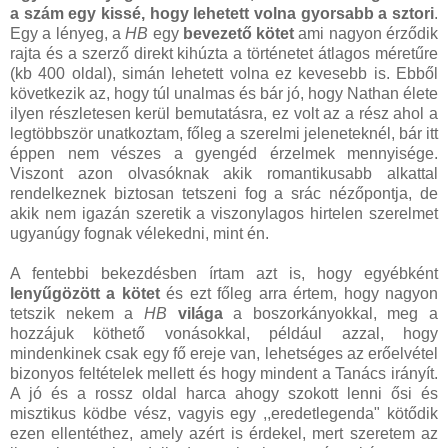
a szám egy kissé, hogy lehetett volna gyorsabb a sztori
.
Egy a lényeg, a
HB
egy
bevezető kötet
ami nagyon érződik
rajta és a szerző direkt kihúzta a történetet átlagos méretűre
(kb 400 oldal), simán lehetett volna ez kevesebb is. Ebből
következik az, hogy túl unalmas és bár jó, hogy Nathan élete
ilyen részletesen kerül bemutatásra, ez volt az a rész ahol a
legtöbbször unatkoztam, főleg a szerelmi jeleneteknél, bár itt
éppen nem vészes a gyengéd érzelmek mennyisége.
Viszont azon olvasóknak akik romantikusabb alkattal
rendelkeznek biztosan tetszeni fog a srác nézőpontja, de
akik nem igazán szeretik a viszonylagos hirtelen szerelmet
ugyanúgy fognak vélekedni, mint én.
A fentebbi bekezdésben írtam azt is, hogy egyébként
lenyűgözött a kötet
és ezt főleg arra értem, hogy nagyon
tetszik nekem a
HB
világa
a boszorkányokkal, meg a
hozzájuk köthető vonásokkal, például azzal, hogy
mindenkinek csak egy fő ereje van, lehetséges az erőelvétel
bizonyos feltételek mellett és hogy mindent a Tanács irányít.
A jó és a rossz oldal harca ahogy szokott lenni ősi és
misztikus ködbe vész, vagyis egy ,,eredetlegenda" kötődik
ezen ellentéthez, amely azért is érdekel, mert szeretem az