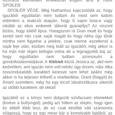
bizonyos elemeiben emlékeztet engem arra a műre
SPOILER
az aranyvérűségben és Lily-Piton kapcsolatában
is
SPOILER VÉGE. Még Nathanhoz kapcsolódik az, hogy
igazából egyáltalán nem tudtam és most sem tudom
eldönteni a reakciói alapján, hogy ő vajon buta-e vagy
inkább az okos emberek táborát gyarapítja? Az viszont
biztos, hogy túlélő típus. Haragszom rá Gran miatt és hogy
senkit sem néz csak saját magát és hogy néha úgy tűnik
mintha nem figyelne a jelekre, csak menne eszetlenül a
saját feje után, közben meg kiáll az igazáért, még akkor is
ha más már régen befogta volna de a legnagyobb baj az,
hogy egyáltalán nem tudtam azonosulni a
gondolkodásmódjával. A
többiek
közül Jessica az, akit nem
kedveltem, ami igazán nem volt nehéz úgy érzem, nála ritka
rosszindulatúbb karaktert keresve sem lehet találni még
akkor is ha teljesen érthető a viselkedése. Grant (Nagyit) és
Arrant szerettem, még ha egy kicsit idealisztikusra sikerült
az utóbbi karaktere, de okkal!
Igazából ez a könyv nem dolgozik szívfacsaró elemekkel
(kivéve a bullyingot), pedig azt hittem az elején, hogy igen
és ebből több lesz, de ez csak később vált számomra
világossá, hogy ez egy mese bár a komolyabb fajtából, az