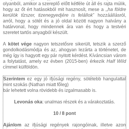
olyanból, amikor a szereplő előtt kétféle út áll és rajta múlik,
hogy az őt ért hatásokból mit hasznosít, mese a ,,
ha földre
kerülök tízszer, tizenegyedjére is felállok
" hozzáállásról,
arról, hogy a sötét és a jó oldal között nagyon halvány a
határvonal, hogy mindennek ára van és hogy a testvéri
szeretet tartós anyagból készült.
A
kötet vége
nagyon tetszetősre sikerült, tetszik a szerző
gondolkodásmódja és az, ahogyan lezárta a történetet, de
még így is hagyott egy pár nyitott kérdést. Kíváncsian várom
a folytatást, amely ez évben (2015-ben) érkezik
Half Wild
címmel külföldön.
Szerintem
ez egy jó ifjúsági regény, sötétebb hangulattal
mint szokás (Nathan miatt főleg)
bár lehetett volna rövidebb és izgalmasabb is.
Levonás oka
: unalmas részek és a várakoztatás.
10 / 8 pont
Ajánlom
az ifjúsági regények rajongóinak, illetve azon