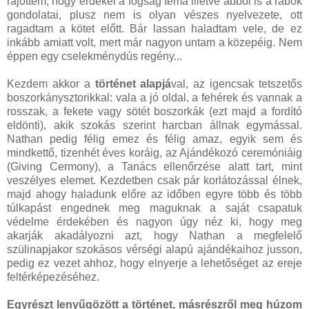
rájöttem, hogy érdekel a fogság téma illetve abból is a rabok
gondolatai, plusz nem is olyan vészes nyelvezete, ott
ragadtam a kötet előtt. Bár lassan haladtam vele, de ez
inkább amiatt volt, mert már nagyon untam a közepéig. Nem
éppen egy cselekménydús regény...
Kezdem akkor a
történet alapjá
val, az igencsak tetszetős
boszorkánysztorikkal: vala a jó oldal, a fehérek és vannak a
rosszak, a fekete vagy sötét boszorkák (ezt majd a fordító
eldönti), akik szokás szerint harcban állnak egymással.
Nathan pedig félig emez és félig amaz, egyik sem és
mindkettő, tizenhét éves koráig, az Ajándékozó ceremóniáig
(Giving Cermony), a Tanács ellenőrzése alatt tart, mint
veszélyes elemet. Kezdetben csak pár korlátozással élnek,
majd ahogy haladunk előre az időben egyre több és több
túlkapást engednek meg maguknak a saját csapatuk
védelme érdekében és nagyon úgy néz ki, hogy meg
akarják akadályozni azt, hogy Nathan a megfelelő
szülinapjakor szokásos vérségi alapú ajándékaihoz jusson,
pedig ez vezet ahhoz, hogy elnyerje a lehetőséget az ereje
feltérképezéséhez.
Egyrészt lenyűgözött a történet, másrészről meg húzom