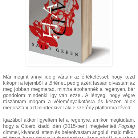
Már megint annyi ideig vártam az értékeléssel, hogy kezd
kikopni a fejemből a történet, pedig azért lassan olvastam az
meg jobban megmarad, mintha átrohannék a regényen, bár
gondolom mindenki így van ezzel. A lényeg, hogy végre
rászántam magam a véleményalkotásra és készen állok
megosztani azt mindenkivel aki e szerény platformra téved.
Igazából akkor figyeltem fel a regényre, amikor megtudtam,
hogy a Ciceró kiadó idén (2015-ben) megjelenteti
Fogság
címmel, kíváncsi lettem és beleolvastam angolul, majd mikor