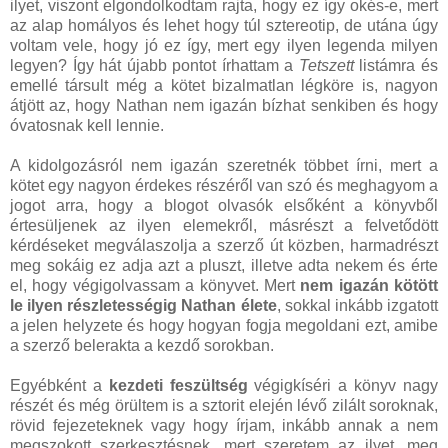
ilyet, viszont elgondolkodtam rajta, hogy ez így okés-e, mert
az alap homályos és lehet hogy túl sztereotip, de utána úgy
voltam vele, hogy jó ez így, mert egy ilyen legenda milyen
legyen? Így hát újabb pontot írhattam a
Tetszett
listámra és
emellé társult még a kötet bizalmatlan légköre is, nagyon
átjött az, hogy Nathan nem igazán bízhat senkiben és hogy
óvatosnak kell lennie.
A kidolgozásról nem igazán szeretnék többet írni, mert a
kötet egy nagyon érdekes részéről van szó és meghagyom a
jogot arra, hogy a blogot olvasók elsőként a könyvből
értesüljenek az ilyen elemekről, másrészt a felvetődött
kérdéseket megválaszolja a szerző út közben, harmadrészt
meg sokáig ez adja azt a pluszt, illetve adta nekem és érte
el, hogy végigolvassam a könyvet. Mert
nem igazán kötött
le ilyen részletességig Nathan élete
, sokkal inkább izgatott
a jelen helyzete és hogy hogyan fogja megoldani ezt, amibe
a szerző belerakta a kezdő sorokban.
Egyébként a
kezdeti feszültség
végigkíséri a könyv nagy
részét és még örültem is a sztorit elején lévő zilált soroknak,
rövid fejezeteknek vagy hogy írjam, inkább annak a nem
megszokott szerkesztésnek, mert szeretem az ilyet, meg