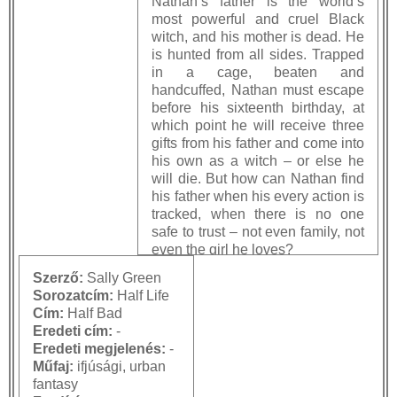
Nathan’s father is the world’s
most powerful and cruel Black
witch, and his mother is dead. He
is hunted from all sides. Trapped
in a cage, beaten and
handcuffed, Nathan must escape
before his sixteenth birthday, at
which point he will receive three
gifts from his father and come into
his own as a witch – or else he
will die. But how can Nathan find
his father when his every action is
tracked, when there is no one
safe to trust – not even family, not
even the girl he loves?
Szerző:
Sally Green
In the tradition of Patrick Ness
Sorozatcím
:
Half Life
and Markus Zusak, Half Bad is a
Cím
:
Half Bad
gripping tale of alienation and the
Eredeti cím
:
-
indomitable will to survive, a story
Eredeti megjelenés
:
-
that will grab hold of you and not
Műfaj
:
ifjúsági, urban
let go until the very last page.
fantasy