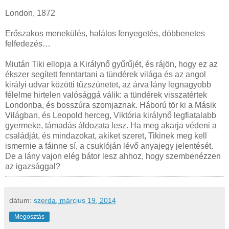
London, 1872
Erőszakos menekülés, halálos fenyegetés, döbbenetes
felfedezés…
Miután Tiki ellopja a Királynő gyűrűjét, és rájön, hogy ez az
ékszer segített fenntartani a tündérek világa és az angol
királyi udvar közötti tűzszünetet, az árva lány legnagyobb
félelme hirtelen valósággá válik: a tündérek visszatértek
Londonba, és bosszúra szomjaznak. Háború tör ki a Másik
Világban, és Leopold herceg, Viktória királynő legfiatalabb
gyermeke, támadás áldozata lesz. Ha meg akarja védeni a
családját, és mindazokat, akiket szeret, Tikinek meg kell
ismernie a fáinne sí, a csuklóján lévő anyajegy jelentését.
De a lány vajon elég bátor lesz ahhoz, hogy szembenézzen
az igazsággal?
dátum:
szerda, március 19, 2014
Megosztás