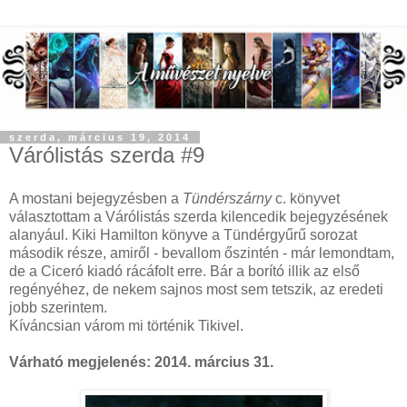
szerda, március 19, 2014
Várólistás szerda #9
A mostani bejegyzésben a
Tündérszárny
c. könyvet
választottam a Várólistás szerda kilencedik bejegyzésének
alanyául. Kiki Hamilton könyve a Tündérgyűrű sorozat
második része, amiről - bevallom őszintén - már lemondtam,
de a Ciceró kiadó rácáfolt erre. Bár a borító illik az első
regényéhez, de nekem sajnos most sem tetszik, az eredeti
jobb szerintem.
Kíváncsian várom mi történik Tikivel.
Várható megjelenés: 2014. március 31.